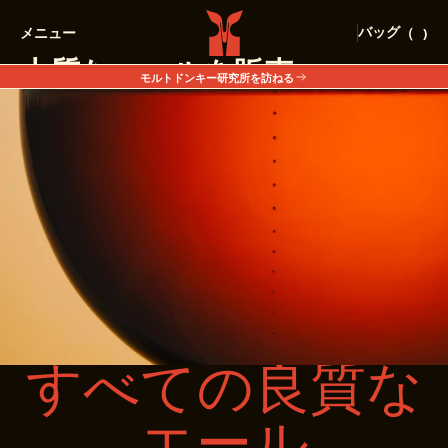
バッグ
（
)
メニュー
閉じる
上質なエールを販売
モルトドンキー研究所を訪ねる
ロバについて
BUY FINE ALE
アカウント
インスタグラム
お気に入り
X.COM
お問い合わせ
スレッド
よくある質問
販売店
店舗
すべての良質な
BUY FINE ALE