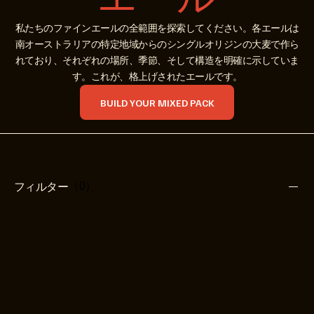
エール
私たちのファインエールの全範囲を探索してください。各エールは
南オーストラリアの特定地域からのシングルオリジンの大麦で作ら
れており、それぞれの場所、季節、そして構造を明確に示していま
す。これが、格上げされたエールです。
BUILD YOUR MIXED PACK
フィルター
（0）
コレクション
カテゴリー
オリジンエール
南東
ホワイトエール
エアー半島
レッドエール
アデレードヒルズ
バロッサ・バレー