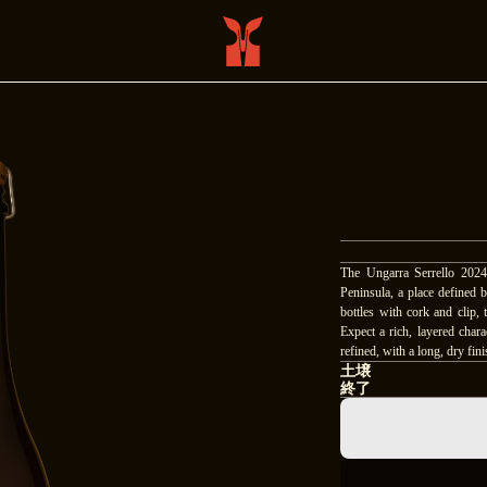
The Ungarra Serrello 2024 
Peninsula, a place defined b
bottles with cork and clip, 
Expect a rich, layered chara
refined, with a long, dry finis
土壌
終了