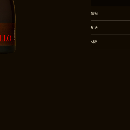
情報
ファインエールは、
配送
造的で、熟成可能で
ません。各モルトド
このファインエール
材料
られた単一原産地の大
短期間で生産される
と同じ忍耐で発酵お
造、熟成、ボトリン
ボトルを参照してく
このリリースを含むす
が整い次第発送され
配送窓口と地域に関
参照してください。