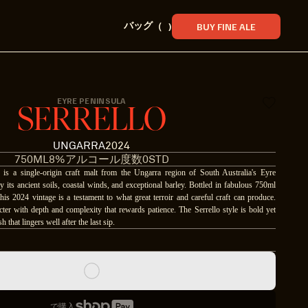
バッグ
（
)
BUY FINE ALE
EYRE PENINSULA
SERRELLO
UNGARRA
2024
750ML
8%アルコール度数
0STD
is a single-origin craft malt from the Ungarra region of South Australia's Eyre
y its ancient soils, coastal winds, and exceptional barley. Bottled in fabulous 750ml
this 2024 vintage is a testament to what great terroir and careful craft can produce.
cter with depth and complexity that rewards patience. The Serrello style is bold yet
h that lingers well after the last sip.
で購入