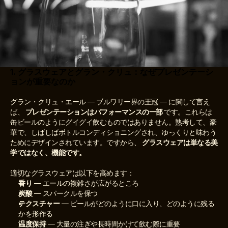
1. グラスウェアとグラン・クリュ：なぜプレゼンテーシ
ョンが重要なのか
グラン・クリュ・エール — ブルワリー界の王冠 — に関して言え
ば、 
プレゼンテーションはパフォーマンスの一部
 です。これらは
缶ビールのようにグイグイ飲むものではありません。熟考して、豪
華で、しばしばボトルコンディショニングされ、ゆっくりと味わう
ためにデザインされています。ですから、 
グラスウェアは単なる美
学ではなく、機能です。
適切なグラスウェアは以下を高めます：
香り
 — エールの複雑さが広がるところ
炭酸
 — スパークルを保つ
テクスチャー
 — ビールがどのように口に入り、どのように残る
かを形作る
温度保持
 — 大量の注ぎや長時間かけて飲む際に重要