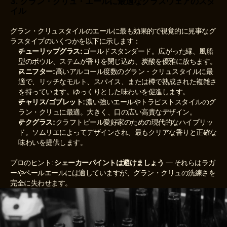
3. グラン・クリュ・エールに最適なグラスウェアのスタ
イル
グラン・クリュスタイルのエールに最も効果的で視覚的に見事なグ
ラスタイプのいくつかを以下に示します：
チューリップグラス:
 ゴールドスタンダード。広がった縁、風船
型のボウル、ステムが香りを閉じ込め、炭酸を優雅に放ちます。
スニフター:
 高いアルコール度数のグラン・クリュスタイルに最
適で、リッチなモルト、スパイス、または樽で熟成された複雑さ
を持っています。ゆっくりとした味わいを促進します。
チャリス/ゴブレット:
 濃い強いエールやトラピストスタイルのグ
ラン・クリュに最適。大きく、口の広い高貴なデザイン。
テクグラス:
 クラフトビール愛好家のための現代的なハイブリッ
ド。ソムリエによってデザインされ、最もクリアな香りと正確な
味わいを提供します。
プロのヒント: 
シェーカーパイントは避けましょう
 — それらはラガ
ーやペールエールには適していますが、グラン・クリュの洗練さを
完全に失わせます。