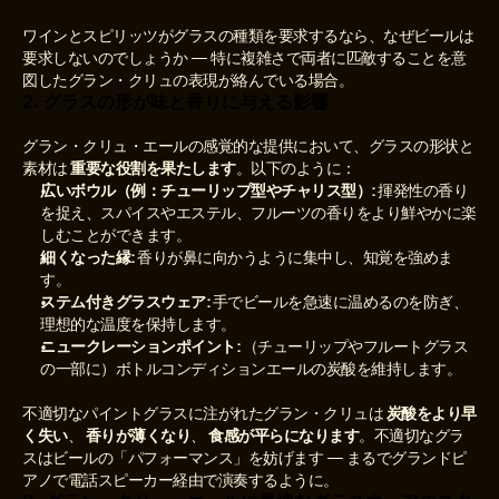
ワインとスピリッツがグラスの種類を要求するなら、なぜビールは
要求しないのでしょうか — 特に複雑さで両者に匹敵することを意
図したグラン・クリュの表現が絡んでいる場合。
2. グラスの形が味と香りに与える影響
グラン・クリュ・エールの感覚的な提供において、グラスの形状と
素材は 
重要な役割を果たします
。以下のように：
広いボウル（例：チューリップ型やチャリス型）:
 揮発性の香り
を捉え、スパイスやエステル、フルーツの香りをより鮮やかに楽
しむことができます。
細くなった縁:
 香りが鼻に向かうように集中し、知覚を強めま
す。
ステム付きグラスウェア:
 手でビールを急速に温めるのを防ぎ、
理想的な温度を保持します。
ニュークレーションポイント:
 （チューリップやフルートグラス
の一部に）ボトルコンディションエールの炭酸を維持します。
不適切なパイントグラスに注がれたグラン・クリュは 
炭酸をより早
く失い
、 
香りが薄くなり
、 
食感が平らになります
。不適切なグラ
スはビールの「パフォーマンス」を妨げます — まるでグランドピ
アノで電話スピーカー経由で演奏するように。