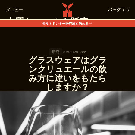
バッグ
（
)
メニュー
閉じる
上質なエールを販売
モルトドンキー研究所を訪ねる
ロバについて
BUY FINE ALE
アカウント
インスタグラム
／
研究
2025/05/22
お気に入り
X.COM
グラスウェアはグラ
お問い合わせ
スレッド
よくある質問
ンクリュエールの飲
販売店
み方に違いをもたら
店舗
しますか？
BUY FINE ALE