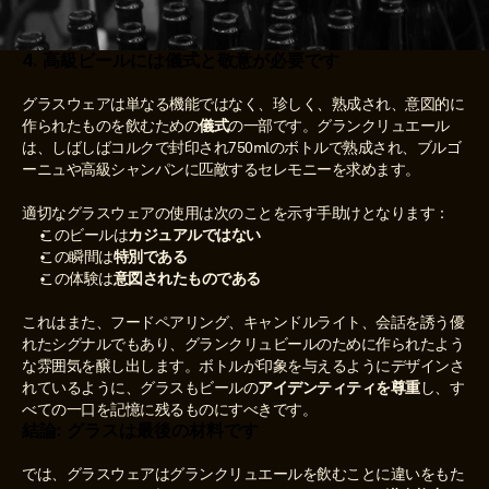
4. 高級ビールには儀式と敬意が必要です
グラスウェアは単なる機能ではなく、珍しく、熟成され、意図的に
作られたものを飲むための
儀式
の一部です。グランクリュエール
は、しばしばコルクで封印され750mlのボトルで熟成され、ブルゴ
ーニュや高級シャンパンに匹敵するセレモニーを求めます。
適切なグラスウェアの使用は次のことを示す手助けとなります：
このビールは
カジュアルではない
この瞬間は
特別である
この体験は
意図されたものである
これはまた、フードペアリング、キャンドルライト、会話を誘う優
れたシグナルでもあり、グランクリュビールのために作られたよう
な雰囲気を醸し出します。ボトルが印象を与えるようにデザインさ
れているように、グラスもビールの
アイデンティティを尊重
し、す
べての一口を記憶に残るものにすべきです。
結論: グラスは最後の材料です
では、グラスウェアはグランクリュエールを飲むことに違いをもた